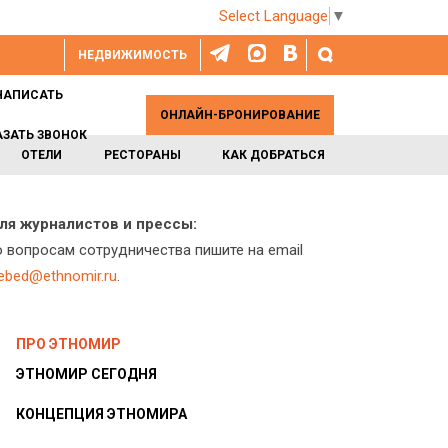
Select Language
▼
НЕДВИЖИМОСТЬ
НАПИСАТЬ
ОНЛАЙН-БРОНИРОВАНИЕ
АЗАТЬ ЗВОНОК
ОТЕЛИ
РЕСТОРАНЫ
КАК ДОБРАТЬСЯ
ля журналистов и прессы:
о вопросам сотрудничества пишите на email
lebed@ethnomir.ru
.
ПРО ЭТНОМИР
ЭТНОМИР СЕГОДНЯ
КОНЦЕПЦИЯ ЭТНОМИРА