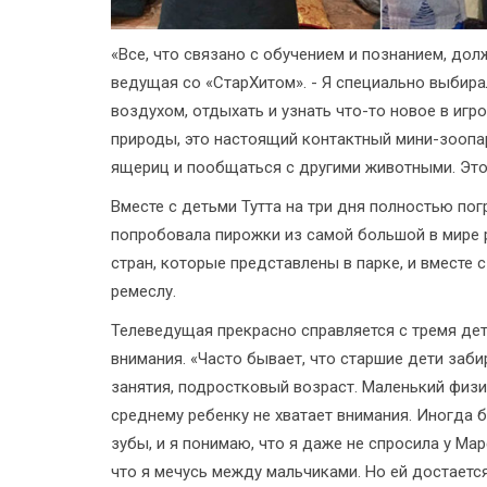
«Все, что связано с обучением и познанием, дол
ведущая со «СтарХитом». - Я специально выбир
воздухом, отдыхать и узнать что-то новое в игр
природы, это настоящий контактный мини-зоопар
ящериц и пообщаться с другими животными. Это
Вместе с детьми Тутта на три дня полностью по
попробовала пирожки из самой большой в мире 
стран, которые представлены в парке, и вместе
ремеслу.
Телеведущая прекрасно справляется с тремя дет
внимания. «Часто бывает, что старшие дети заби
занятия, подростковый возраст. Маленький физич
среднему ребенку не хватает внимания. Иногда б
зубы, и я понимаю, что я даже не спросила у Мар
что я мечусь между мальчиками. Но ей достаетс