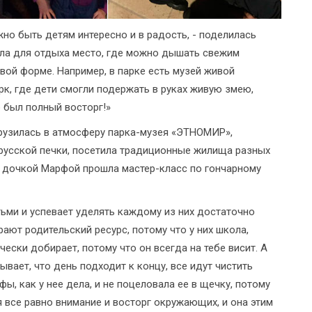
жно быть детям интересно и в радость, - поделилась
ала для отдыха место, где можно дышать свежим
овой форме. Например, в парке есть музей живой
к, где дети смогли подержать в руках живую змею,
 был полный восторг!»
грузилась в атмосферу парка-музея «ЭТНОМИР»,
русской печки, посетила традиционные жилища разных
 с дочкой Марфой прошла мастер-класс по гончарному
ьми и успевает уделять каждому из них достаточно
рают родительский ресурс, потому что у них школа,
ески добирает, потому что он всегда на тебе висит. А
ывает, что день подходит к концу, все идут чистить
фы, как у нее дела, и не поцеловала ее в щечку, потому
я все равно внимание и восторг окружающих, и она этим