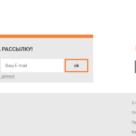
 РАССЫЛКУ!
ok
х данных
О 
От
Пр
Ва