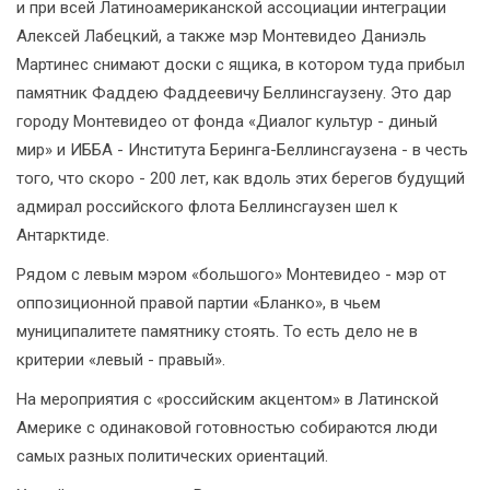
и при всей Латиноамериканской ассоциации интеграции
Алексей Лабецкий, а также мэр Монтевидео Даниэль
Мартинес снимают доски с ящика, в котором туда прибыл
памятник Фаддею Фаддеевичу Беллинсгаузену. Это дар
городу Монтевидео от фонда «Диалог культур - диный
мир» и ИББА - Института Беринга-Беллинсгаузена - в честь
того, что скоро - 200 лет, как вдоль этих берегов будущий
адмирал российского флота Беллинсгаузен шел к
Антарктиде.
Рядом с левым мэром «большого» Монтевидео - мэр от
оппозиционной правой партии «Бланко», в чьем
муниципалитете памятнику стоять. То есть дело не в
критерии «левый - правый».
На мероприятия с «российским акцентом» в Латинской
Америке с одинаковой готовностью собираются люди
самых разных политических ориентаций.