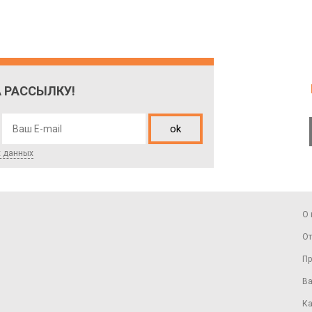
 РАССЫЛКУ!
ok
х данных
О 
От
Пр
Ва
Ка