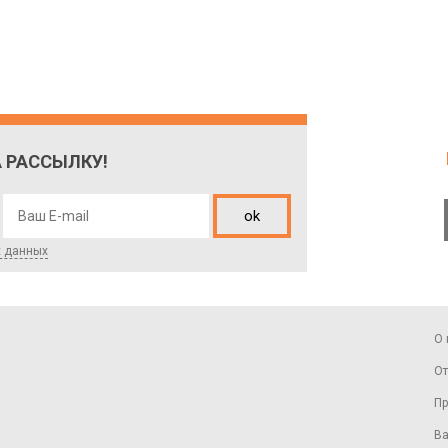
 РАССЫЛКУ!
ok
х данных
О 
От
Пр
Ва