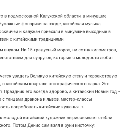
о в подмосковной Калужской области, в минувшие
Бумажные фонарики на входе, китайская музыка,
осквичей и калужан приехали в минувшие выходные в
твии с китайскими традициями.
м внуком. Ни 15-градусный мороз, ни сотня километров,
епятствием для супругов, которые с молодости любят
очется увидеть Великую китайскую стену и терракотовую
 в китайском квартале этнографического парка. Это
. Праздник это всегда здорово, а китайский Новый год -
 с танцами дракона и львов, мастер-классы
сть попробовать китайские кушанья...»
ак молодой китайский художник вырисовывает стебли
жного. Потом Денис сам взял в руки кисточку: