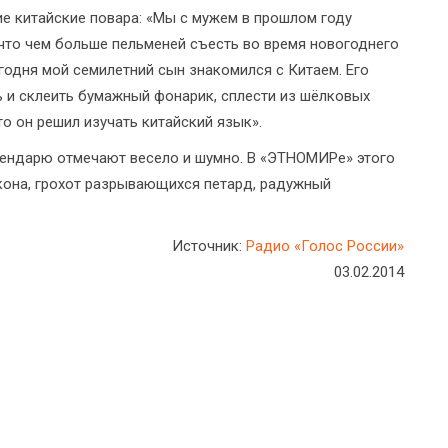
е китайские повара: «Мы с мужем в прошлом году
 что чем больше пельменей съесть во время новогоднего
егодня мой семилетний сын знакомился с Китаем. Его
ть и склеить бумажный фонарик, сплести из шёлковых
что он решил изучать китайский язык».
алендарю отмечают весело и шумно. В «ЭТНОМИРе» этого
акона, грохот разрывающихся петард, радужный
Источник:
Радио «Голос России»
03.02.2014