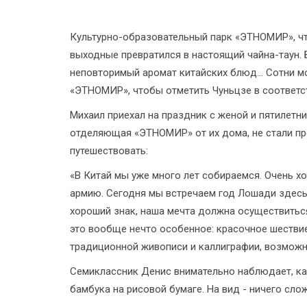
Культурно-образовательный парк «ЭТНОМИР», чт
выходные превратился в настоящий чайна-таун. 
неповторимый аромат китайских блюд... Сотни м
«ЭТНОМИР», чтобы отметить Чуньцзе в соответс
Михаил приехал на праздник с женой и пятилетни
отделяющая «ЭТНОМИР» от их дома, не стали пр
путешествовать:
«В Китай мы уже много лет собираемся. Очень х
армию. Сегодня мы встречаем год Лошади здесь,
хороший знак, наша мечта должна осуществиться
это вообще нечто особенное: красочное шествие
традиционной живописи и каллиграфии, возможно
Семиклассник Денис внимательно наблюдает, к
бамбука на рисовой бумаге. На вид - ничего сло