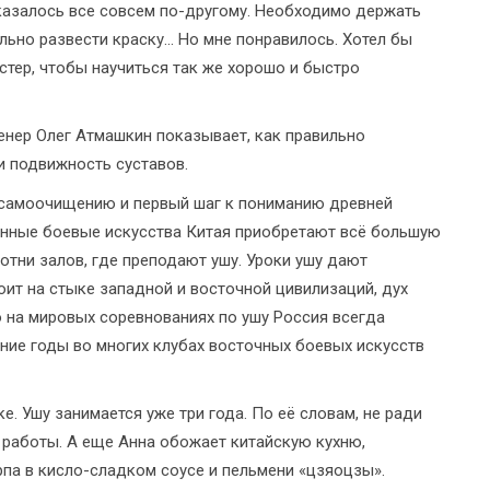
оказалось все совсем по-другому. Необходимо держать
льно развести краску... Но мне понравилось. Хотел бы
стер, чтобы научиться так же хорошо и быстро
ренер Олег Атмашкин показывает, как правильно
и подвижность суставов.
у самоочищению и первый шаг к пониманию древней
ионные боевые искусства Китая приобретают всё большую
отни залов, где преподают ушу. Уроки ушу дают
оит на стыке западной и восточной цивилизаций, дух
 на мировых соревнованиях по ушу Россия всегда
ние годы во многих клубах восточных боевых искусств
. Ушу занимается уже три года. По её словам, не ради
е работы. А еще Анна обожает китайскую кухню,
па в кисло-сладком соусе и пельмени «цзяоцзы».