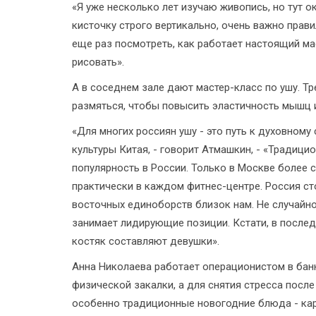
«Я уже несколько лет изучаю живопись, но тут 
кисточку строго вертикально, очень важно прави
еще раз посмотреть, как работает настоящий ма
рисовать».
А в соседнем зале дают мастер-класс по ушу. Т
размяться, чтобы повысить эластичность мышц 
«Для многих россиян ушу - это путь к духовном
культуры Китая, - говорит Атмашкин, - «Традиц
популярность в России. Только в Москве более с
практически в каждом фитнес-центре. Россия ст
восточных единоборств близок нам. Не случайно
занимает лидирующие позиции. Кстати, в послед
костяк составляют девушки».
Анна Николаева работает операционистом в банке
физической закалки, а для снятия стресса посл
особенно традиционные новогодние блюда - кар