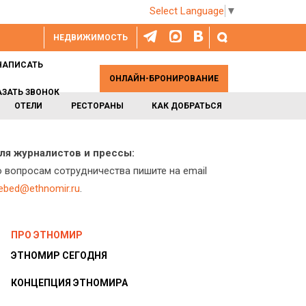
Select Language
▼
НЕДВИЖИМОСТЬ
НАПИСАТЬ
ОНЛАЙН-БРОНИРОВАНИЕ
АЗАТЬ ЗВОНОК
ОТЕЛИ
РЕСТОРАНЫ
КАК ДОБРАТЬСЯ
ля журналистов и прессы:
о вопросам сотрудничества пишите на email
lebed@ethnomir.ru
.
ПРО ЭТНОМИР
ЭТНОМИР СЕГОДНЯ
КОНЦЕПЦИЯ ЭТНОМИРА