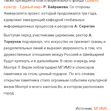
также президента благотворительного фонда
«Диалог
культур - Единый мир»
Р. Байрамова
. Со стороны
Университета проект, который продолжался три года,
курировал заведующий кафедрой глобальных
информационных процессов и ресурсов
А. Серегин
.
Выступая перед участниками церемонии, ректор
А.
Торкунов
подчеркнул, что искусство не признает границ и
разделительных линий и выразил уверенность в том, что
дружественные отношения между Россией и Швейцарией
будут крепнуть и в дальнейшем. В свою очередь мэр
Монтрё Л. Верли поблагодарил МГИМО и спонсоров
памятника за столь ценный подарок. По его словам,
открытие памятника стало огромным событием культурной
жизни Монтрё и всего кантона Во, в котором расположен
город.
Источник:
МГИМО