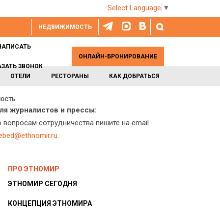
Select Language
▼
НЕДВИЖИМОСТЬ
НАПИСАТЬ
ОНЛАЙН-БРОНИРОВАНИЕ
АЗАТЬ ЗВОНОК
ОТЕЛИ
РЕСТОРАНЫ
КАК ДОБРАТЬСЯ
НОСТЬ
ля журналистов и прессы:
о вопросам сотрудничества пишите на email
lebed@ethnomir.ru
.
ПРО ЭТНОМИР
ЭТНОМИР СЕГОДНЯ
КОНЦЕПЦИЯ ЭТНОМИРА