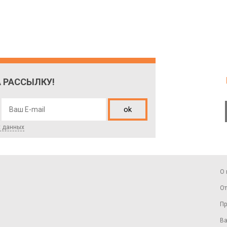
 РАССЫЛКУ!
ok
х данных
О 
От
Пр
Ва