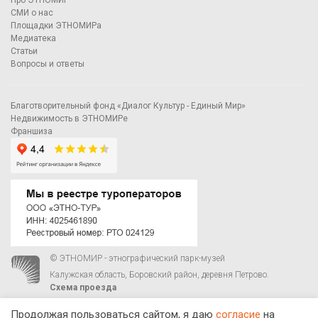
Про ЭТНОМИР
СМИ о нас
Площадки ЭТНОМИРа
Медиатека
Статьи
Вопросы и ответы
Благотворительный фонд «Диалог Культур - Единый Мир»
Недвижимость в ЭТНОМИРе
Франшиза
© ЭТНОМИР - этнографический парк-музей
Калужская область, Боровский район, деревня Петрово.
Схема проезда
00
00
С 9
до 21
ежедневно:
+7 495 023-81-81
,
zakaz@ethnomir.ru
Продолжая пользоваться сайтом, я даю
согласие
на