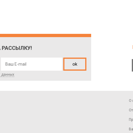
 РАССЫЛКУ!
ok
х данных
О 
От
Пр
Ва