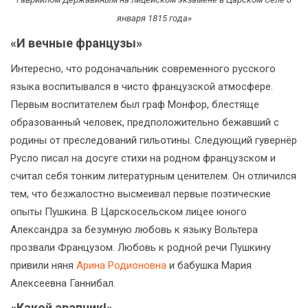
января 1815 года»
«И вечные французы»
Интересно, что родоначальник современного русского
языка воспитывался в чисто французской атмосфере.
Первым воспитателем был граф Монфор, блестяще
образованный человек, предположительно бежавший с
родины от преследований гильотины. Следующий гувернёр
Русло писал на досуге стихи на родном французском и
считал себя тонким литературным ценителем. Он отличился
тем, что безжалостно высмеивал первые поэтические
опыты Пушкина. В Царскосельском лицее юного
Александра за безумную любовь к языку Вольтера
прозвали Французом. Любовь к родной речи Пушкину
привили няня
Арина Родионовна
и бабушка Мария
Алексеевна Ганнибал.
«Какой арапчик!»