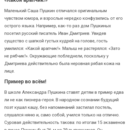
Маленький Саша Пушкин отличался оригинальным
чувством юмора, и взрослые нередко конфузились от его
острого языка. Например, как-то раз дом Пушкиных
посетил русский писатель Иван Дмитриев. Увидев
существо с шапкой густых кудрей на голове, гость
умилился: «Какой арапчик!». Малыш не растерялся: «Зато
не рябчик!». Окружающие побледнели, поскольку у
Дмитриева действительно была неровная рябая кожа на
лице.
Пример во всём!
В школе Александра Пушкина ставят детям в пример едва
ли не как пионера-героя. В народном сознании будущий
поэт кушал кашу, без напоминаний застилал постель,
слушался няню и, само собой, учился только на отлично.
Суровая действительность такова: по итогам 15 экзаменов
в лицее Пушкин был 26-м из 29 выпускников. Он