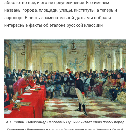
абсолютно все, и это не преувеличение. Его именем
названы города, площади, улицы, институты, а теперь и
аэропорт. В честь знаменательной даты мы собрали
интересные факты об эталоне русской классики.
И. Е. Репин. «Александр Сергеевич Пушкин читает свою поэму перед
Гавриилом Державиным на лицейском экзамене в Царском Селе 8