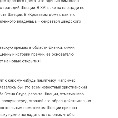
 дом красного цвета. Это один из символов
 трагедий Швеции. В XVI веке на площади по
сть Швеции. В «Кровавом доме», как его
авленного владельца – секретаря шведского
евскую премию в области физики, химии,
ящённый истории премии, её основателю
ет на новые открытия!
ят к какому-нибудь памятнику. Например,
азалось бы, это всем известный христианский
бе Стена Стуре, регента Швеции, отметившего
 заслуги перед страной его образ действительно
трогательным памятником Швеции признан
ошку нужно погладить по головке, чтобы