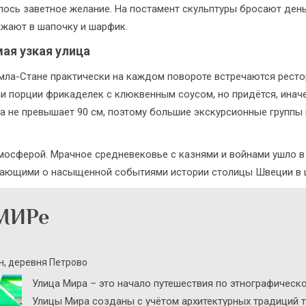
ось заветное желание. На постамент скульптуры бросают день
яжают в шапочку и шарфик.
ая узкая улица
мла-Стане практически на каждом повороте встречаются ресто
ли порции фрикаделек с клюквенным соусом, но придётся, иначе
ина не превышает 90 см, поэтому большие экскурсионные групп
мосферой. Мрачное средневековье с казнями и войнами ушло в 
ывающими о насыщенной событиями истории столицы Швеции в ц
МИРе
н, деревня Петрово
Улица Мира – это начало путешествия по этнографическ
Улицы Мира созданы с учётом архитектурных традиций т