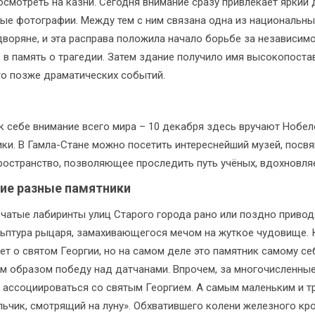
посмотреть на казни. Сегодня внимание сразу привлекает яркий
е фотографии. Между тем с ним связана одна из национальных
воряне, и эта расправа положила начало борьбе за независимо
– в память о трагедии. Затем здание получило имя высокопост
го позже драматических событий.
 себе внимание всего мира – 10 декабря здесь вручают Нобел
ки. В Гамла-Стане можно посетить интереснейший музей, посв
пространство, позволяющее проследить путь учёных, вдохновля
ие разные памятники
чатые лабиринты улиц Старого города рано или поздно привод
ьптура рыцаря, замахивающегося мечом на жуткое чудовище. К
т о святом Георгии, но на самом деле это памятник самому се
м образом победу над датчанами. Впрочем, за многочисленные
л ассоциироваться со святым Георгием. А самым маленьким и 
ьчик, смотрящий на луну». Обхватившего колени железного кр