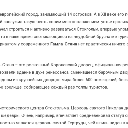
вропейский город, занимающий 14 островов. А в XII веке его 
й заслужил такую честь своим местоположением: устье проли
чал строиться и активно развиваться Стокгольм, впервые упомя
Хотя в наше время спотыкающиеся на неудобной брусчатке тур
ариантом у современного
Гамла-Стана
нет практически ничего 
-Стана – это роскошный Королевский дворец, официальная рез
возвели здание в духе ренессанса, сменившееся барочным дво
 В одном из крупнейших дворцов мира более 600 помещений, бе
ое зрелище, собирающее каждый раз толпы туристов.
исторического центра Стокгольма. Церковь святого Николая да
 шедевры. Очень, например, впечатляет средневековая статуя
остью является церковь святой Гертруды, чей шпиль виден в к