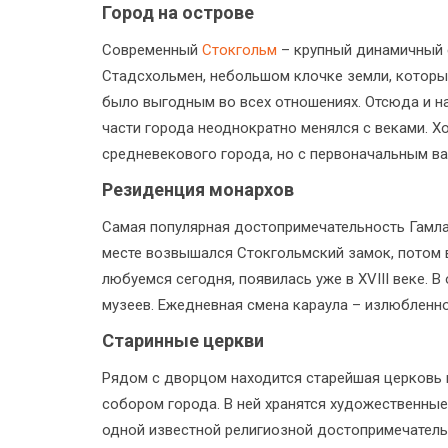
Город на острове
Современный
Стокгольм
– крупный динамичный е
Стадсхольмен, небольшом клочке земли, которы
было выгодным во всех отношениях. Отсюда и на
части города неоднократно менялся с веками. 
средневекового города, но с первоначальным в
Резиденция монархов
Самая популярная достопримечательность Гамла
месте возвышался Стокгольмский замок, потом 
любуемся сегодня, появилась уже в XVIII веке.
музеев. Ежедневная смена караула – излюбленн
Старинные церкви
Рядом с дворцом находится старейшая церковь 
собором города. В ней хранятся художественные
одной известной религиозной достопримечательн