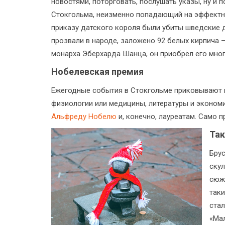
новостями, поторговать, послушать указы, ну и 
Стокгольма, неизменно попадающий на эффектны
приказу датского короля были убиты шведские д
прозвали в народе, заложено 92 белых кирпича 
монарха Эберхарда Шанца, он приобрёл его мно
Нобелевская премия
Ежегодные события в Стокгольме приковывают к
физиологии или медицины, литературы и экономи
Альфреду Нобелю
и, конечно, лауреатам. Само 
Так
Брус
скул
сюже
таки
ста
«Мал