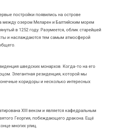
первые постройки появились на острове
ва между озером Меларен и Балтийским морем
нутый в 1252 году. Разумеется, облик старейшей
исты и наслаждаются тем самым атмосферой
общего.
иденция шведских монархов. Когда-то на его
рцом. Элегантная резиденция, которой мы
сконечные коридоры и несколько интересных
тирована XIII веком и является кафедральным
 святого Георгия, побеждающего дракона. Ещё
онце многих улиц.