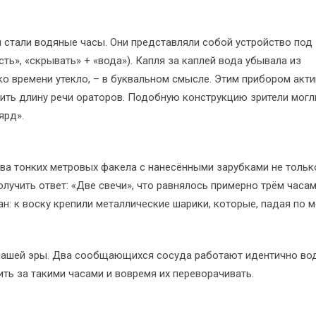
стали водяные часы. Они представляли собой устройство под
ть», «скрывать» + «вода»). Капля за каплей вода убывала из
ко времени утекло, – в буквальном смысле. Этим прибором акт
ить длину речи ораторов. Подобную конструкцию зрители могл
ярд».
ва тонких метровых факела с нанесёнными зарубками не тольк
лучить ответ: «Две свечи», что равнялось примерно трём часам
ан: к воску крепили металлические шарики, которые, падая по 
ашей эры. Два сообщающихся сосуда работают идентично вод
ть за такими часами и вовремя их переворачивать.