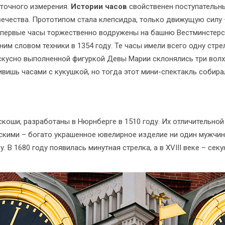
 точного измерения.
Истории часов
свойственен поступательны
ечества. Прототипом стала клепсидра, только движущую силу 
, первые часы торжественно водружены на башню Вестминстерск
им словом техники в 1354 году. Те часы имели всего одну стр
скусно выполненной фигуркой Девы Марии склонялись три волхв
ивишь часами с кукушкой, но тогда этот мини-спектакль соби
коши, разработаны в Нюрнберге в 1510 году. Их отличительной
скими – богато украшенное ювелирное изделие ни один мужчина
 В 1680 году появилась минутная стрелка, а в XVIII веке – секу