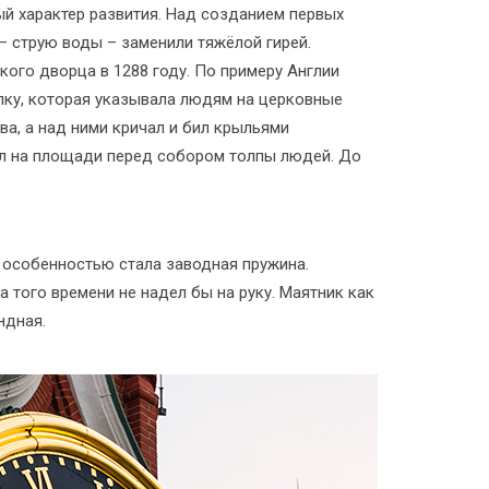
й характер развития. Над созданием первых
– струю воды – заменили тяжёлой гирей.
ого дворца в 1288 году. По примеру Англии
елку, которая указывала людям на церковные
а, а над ними кричал и бил крыльями
рал на площади перед собором толпы людей. До
 особенностью стала заводная пружина.
 того времени не надел бы на руку. Маятник как
ндная.