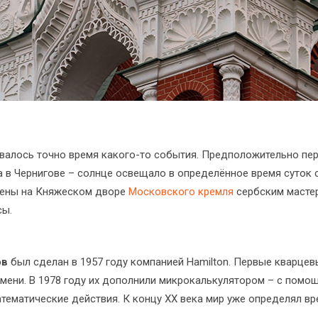
зывалось точно время какого-то события. Предположительно п
в Чернигове – солнце освещало в определённое время суток с
лены на Княжеском дворе
Московского кремля
сербским мастер
сы.
ов
был сделан в 1957 году компанией Hamilton. Первые кварцев
емени. В 1978 году их дополнили микрокалькулятором – с пом
ематические действия. К концу XX века мир уже определял вр