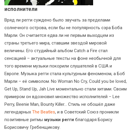
исполнители
Вряд ли регги суждено было звучать за пределами
солнечного острова, если бы не популярность сэра Боба
Марли. Он считается едва ли не первым выходцем из
страны третьего мира, ставшим звездой мировой
величины. Его студийный альбом Catch a Fire стал
сенсацией – актуальные тексты на фоне необычной для
того времени музыки покорили слушателей в США и
Европе. Музыка регги стала культурным феноменом, а Боб
Марли – её символом. No Woman No Cry, Could you be loved,
Get Up, Stand Up, Jah Live моментально стали хитами. Своим
примером он вдохновил множество исполнителей – Lee
Perry, Beenie Man, Bounty Killer… Стиль не обошёл даже
легендарных
The Beatles
, и в Советский Союз проникли
позитивные ритмы
музыки регги
благодаря Борису
Борисовичу Гребенщикову.