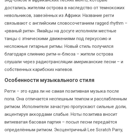
достались жителям острова в наследство от темнокожих
невольников, завезённых из Африки. Название регги
связывают с английским словосочетанием ragged rhythm –
«рваный ритм». Ямайцы на досуге исполняли местные
танцы с этническими движениями под перкуссию и
несложные гитарные ритмы. Новый стиль получился
благодаря слиянию ритм-н-блюза – жители острова
слушали через радиотрансляции американские песни – и
собственных карибских напевов.
Особенности музыкального стиля
Регги – это едва ли не самая позитивная музыка после
попа. Она отличается неспешным темпом и расслабленным
ритмом. Исполнители зачастую пропускают сильные доли,
акцентируя аккордами слабые. Ноты позитива вносит
витиеватая басовая партия – посыл песни передаётся
определённым ритмом. Эксцентричный Lee Scratch Parry,