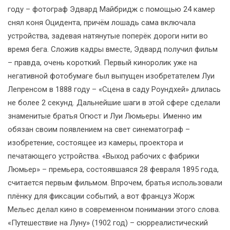
году – фотограф Эдвард Майбридж с помощью 24 камер
снял коня Оцидента, причём лошадь сама включала
устройства, задевая натянутые поперёк дороги нити во
время бега. Сложив кадры вместе, Эдвард получил фильм
– правда, очень короткий. Первый киноролик уже на
негативной фотобумаге был выпущен изобретателем Луи
Лепренсом в 1888 году – «Сцена в саду Роундхей» длилась
не более 2 секунд. Дальнейшие шаги в этой сфере сделали
знаменитые братья Огюст и Луи Люмьеры. Именно им
обязан своим появлением на свет синематограф –
изобретение, состоящее из камеры, проектора и
печатающего устройства. «Выход рабочих с фабрики
Люмьер» – премьера, состоявшаяся 28 февраля 1895 года,
считается первым фильмом. Впрочем, братья использовали
плёнку для фиксации событий, а вот француз Жорж
Мельес делал кино в современном понимании этого слова.
«Путешествие на Луну» (1902 год) – сюрреалистический