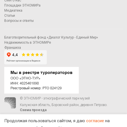
СМИ о нас
Площадки ЭТНОМИРа
Медиатека
Статьи
Вопросы и ответы
Благотворительный фонд «Диалог Культур - Единый Мир»
Недвижимость в ЭТНОМИРе
Франшиза
© ЭТНОМИР - этнографический парк-музей
Калужская область, Боровский район, деревня Петрово.
Схема проезда
00
00
С 9
до 21
ежедневно:
+7 495 023-81-81
,
zakaz@ethnomir.ru
Продолжая пользоваться сайтом, я даю
согласие
на