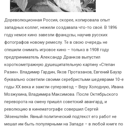
Дореволюционная Россия, скорее, копировала опыт
западных коллег, нежели создавала что-то своё. В 1896
году немое кино завезли французы, научив русских
фотографов новому ремеслу. Те в свою очередь не
спешили снимать игровое кино – только в 1908 году
предприниматель Александр Дранков выпустил
короткометражную душещипательную картину «Степан
Разин». Владимир Гардин, Яков Протазанов, Евгений Бауэр
буквально осветили своими серебристыми шедеврами 10-е
годы XX века и зажгли суперзвёзд – Веру Холодную, Ивана
Мозжухина, Владимира Максимова. После Октябрьского
переворота на смену пришёл советский авангард, и
революцию в кинематографе совершил Сергей
Эйзенштейн. Явный политический подтекст его работ не
мешал им быть популярными на Западе – в любой книге по