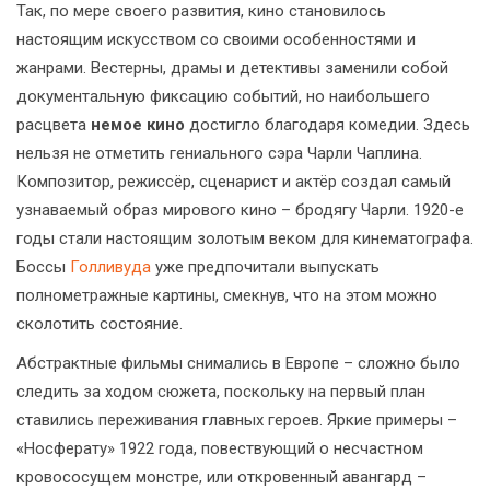
Так, по мере своего развития, кино становилось
настоящим искусством со своими особенностями и
жанрами. Вестерны, драмы и детективы заменили собой
документальную фиксацию событий, но наибольшего
расцвета
немое кино
достигло благодаря комедии. Здесь
нельзя не отметить гениального сэра Чарли Чаплина.
Композитор, режиссёр, сценарист и актёр создал самый
узнаваемый образ мирового кино – бродягу Чарли. 1920-е
годы стали настоящим золотым веком для кинематографа.
Боссы
Голливуда
уже предпочитали выпускать
полнометражные картины, смекнув, что на этом можно
сколотить состояние.
Абстрактные фильмы снимались в Европе – сложно было
следить за ходом сюжета, поскольку на первый план
ставились переживания главных героев. Яркие примеры –
«Носферату» 1922 года, повествующий о несчастном
кровососущем монстре, или откровенный авангард –