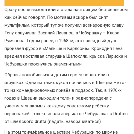
Сразу после выхода книга стала настоящим бестселлером,
как сейчас говорят. По мотивам вскоре был снят
мультфильм, который тут же получил всенародную славу.
Гену озвучивал Василий Ливанов, а Чебурашку – Клара
Румянова. Годом ранее, в 1968-м, этот звёздный дуэт
произвёл фурор в «Малыше и Карлсоне». Крокодил Гена,
вредная костлявая старушка Шапокляк, крыска Лариска и
Чебурашка проснулись знаменитыми.
Образы полюбившихся детям героев воплотили в
игрушках. Одни из таких кукол появились в Швеции – кто-
то из командировочных привёз в подарок. Так, в 1970-х
годах в Швеции выходили теле- и радиопередачи с
участием знакомых каждому советскому ребёнку
персонажей. Только звали зверька не Чебурашка, а Drutten
от шведского drutta (падать, наворачиваться).
На этом триумфальное шествие Чебурашки по миру не