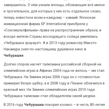
завершилось. О нём узнали японцы, обожающие всё милое
и трогательное, для которых у них есть отдельное слово,
теперь известное всем и каждому – каваий. Японская
анимационная фирма SP International приобрела у
«Союзмультфильма» права на распространение образа, и
вскоре жители Страны восходящего солнца умилялись
«Чебурашка эрэрэрэ!». А в 2013 году режиссёр Макото
Накамура снял по-настоящему душевное кино
о
Чебурашке
.
Долгих споров насчёт талисмана российской сборной на
олимпийских играх в Афинах 2004 года не велось – им стал
Чебурашка. На Зимних играх 2006 года он с готовностью
примерил белую шубку, а в 2008 году в Пекине облачился в
красный мех. На Зимних олимпийских играх 2010 года
Чебурашка-талисман стал обладателем синей шкурки.
В 2016 году
Чебурашка
покорил космос – в честь 80-летия