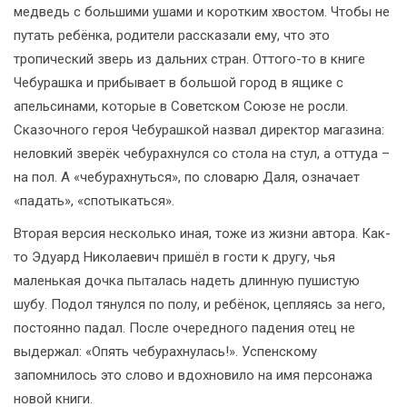
медведь с большими ушами и коротким хвостом. Чтобы не
путать ребёнка, родители рассказали ему, что это
тропический зверь из дальних стран. Оттого-то в книге
Чебурашка и прибывает в большой город в ящике с
апельсинами, которые в Советском Союзе не росли.
Сказочного героя Чебурашкой назвал директор магазина:
неловкий зверёк чебурахнулся со стола на стул, а оттуда –
на пол. А «чебурахнуться», по словарю Даля, означает
«падать», «спотыкаться».
Вторая версия несколько иная, тоже из жизни автора. Как-
то Эдуард Николаевич пришёл в гости к другу, чья
маленькая дочка пыталась надеть длинную пушистую
шубу. Подол тянулся по полу, и ребёнок, цепляясь за него,
постоянно падал. После очередного падения отец не
выдержал: «Опять чебурахнулась!». Успенскому
запомнилось это слово и вдохновило на имя персонажа
новой книги.