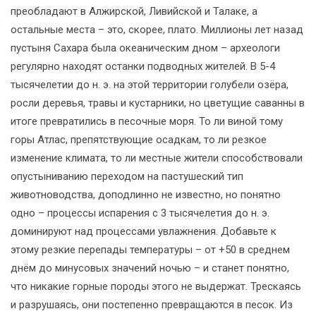
преобладают в Алжирской, Ливийской и Талаке, а
остальные места – это, скорее, плато. Миллионы лет назад
пустыня Сахара была океаническим дном – археологи
регулярно находят останки подводных жителей. В 5-4
тысячелетии до н. э. на этой территории голубели озёра,
росли деревья, травы и кустарники, но цветущие саванны в
итоге превратились в песочные моря. То ли виной тому
горы Атлас, препятствующие осадкам, то ли резкое
изменение климата, то ли местные жители способствовали
опустыниванию переходом на пастушеский тип
животноводства, доподлинно не известно, но понятно
одно – процессы испарения с 3 тысячелетия до н. э.
доминируют над процессами увлажнения. Добавьте к
этому резкие перепады температуры – от +50 в среднем
днём до минусовых значений ночью – и станет понятно,
что никакие горные породы этого не выдержат. Трескаясь
и разрушаясь, они постепенно превращаются в песок. Из