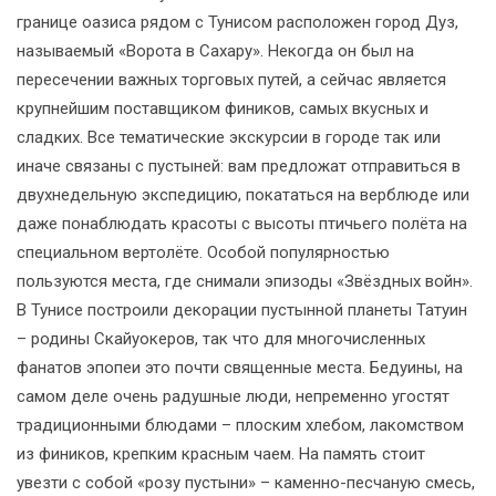
границе оазиса рядом с Тунисом расположен город Дуз,
называемый «Ворота в Сахару». Некогда он был на
пересечении важных торговых путей, а сейчас является
крупнейшим поставщиком фиников, самых вкусных и
сладких. Все тематические экскурсии в городе так или
иначе связаны с пустыней: вам предложат отправиться в
двухнедельную экспедицию, покататься на верблюде или
даже понаблюдать красоты с высоты птичьего полёта на
специальном вертолёте. Особой популярностью
пользуются места, где снимали эпизоды «Звёздных войн».
В Тунисе построили декорации пустынной планеты Татуин
– родины Скайуокеров, так что для многочисленных
фанатов эпопеи это почти священные места. Бедуины, на
самом деле очень радушные люди, непременно угостят
традиционными блюдами – плоским хлебом, лакомством
из фиников, крепким красным чаем. На память стоит
увезти с собой «розу пустыни» – каменно-песчаную смесь,