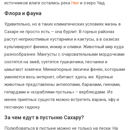
источников влаги остались река
Нил
и озеро Чад.
Флора и фауна
Удивительно, но в таких климатических условиях жизнь в
Сахаре не просто есть – она бурлит. В горных районах
растут неприхотливые кустарники и кактусы, а в оазисах
культивируют финики, инжир и оливки. Животный мир куда
разнообразнее. Мангусты с очаровательными мордочками
охотятся на змей, суетятся тушканчики, песчанки и
шмыгают хомячки. Миниатюрные лисички фенёк, которыми
умиляется весь интернет, обитают здесь же. Крупные
животные представлены антилопами, баранами, гиенами,
гепардами и «кораблями пустынь» – верблюдами. Из
менее приятных существ можно встретить варана, эфу и
песчаную гадюку.
За чем едут в пустыню Сахару?
Полюбоваться в пустыне можно не только на пески. На