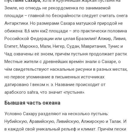
Пустыня Сахара,
хоть и крупнейшая жаркая пустыня на
Земле, но отнюдь не рекордсменка по занимаемой
площади – главной по бескрайности следует считать снега
Антарктики. Но размерами Сахара матушкой природой не
обижена: 8,6 млн км2 площади – это практически половина
Российской Федерации или целая Бразилия! Алжир, Ливия,
Египет, Марокко, Мали, Нигер, Судан, Мавритания, Тунис и
Чад охвачены её зноем, причём пустыня продолжает расти.
Местные жители с древнейших времён знали о Сахаре, о
чём свидетельствуют наскальные рисунки в разных местах,
но первое упоминание в письменных источниках
датировано I веком н. э. Название происходит от
арабского sahra, что значит «пустыня».
Бывшая часть океана
Условно Сахару разделяют на несколько пустынь:
Нубийскую, Аравийскую, Ливийскую, Алжирскую и Талак. И
в каждой свой уникальный рельеф и климат. Причём пески