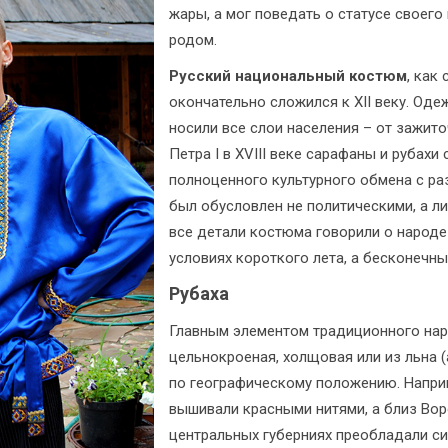
жары, а мог поведать о статусе своег
родом.
Русский национальный костюм
, как
окончательно сложился к XII веку. Од
носили все слои населения – от зажит
Петра I в XVIII веке сарафаны и рубах
полноценного культурного обмена с ра
был обусловлен не политическими, а л
все детали костюма говорили о народе
условиях короткого лета, а бесконечн
Рубаха
Главным элементом традиционного наря
цельнокроеная, холщовая или из льна (
по географическому положению. Наприм
вышивали красными нитями, а близ Вор
центральных губерниях преобладали си