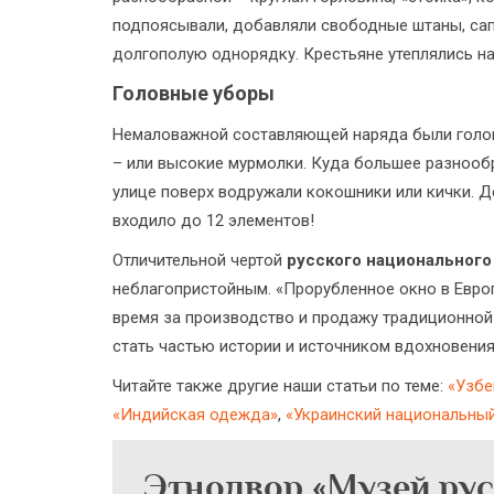
подпоясывали, добавляли свободные штаны, сапо
долгополую однорядку. Крестьяне утеплялись 
Головные уборы
Немаловажной составляющей наряда были головн
– или высокие мурмолки. Куда большее разнооб
улице поверх водружали кокошники или кички. Д
входило до 12 элементов!
Отличительной чертой
русского национального
неблагопристойным. «Прорубленное окно в Европ
время за производство и продажу традиционной 
стать частью истории и источником вдохновения
Читайте также другие наши статьи по теме:
«Узбе
«Индийская одежда»
,
«Украинский национальны
Этнодвор «Музей рус