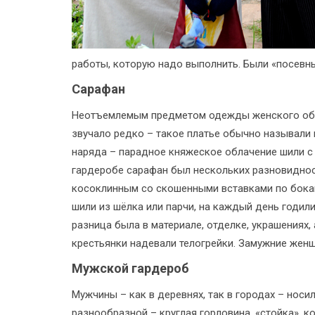
работы, которую надо выполнить. Были «посевны
Сарафан
Неотъемлемым предметом одежды женского образ
звучало редко – такое платье обычно называли 
наряда – парадное княжеское облачение шили с
гардеробе сарафан был нескольких разновиднос
косоклинным со скошенными вставками по бокам.
шили из шёлка или парчи, на каждый день годил
разница была в материале, отделке, украшениях,
крестьянки надевали телогрейки. Замужние жен
Мужской гардероб
Мужчины – как в деревнях, так в городах – носи
разнообразной – круглая горловина, «стойка», 