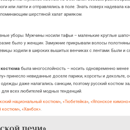
ги или лапти и отправлялись в поле. Знать поверх надевала к
напоминающим шерстяной халат армяком.
ые уборы. Мужчины носили тафьи – маленькие круглые шапочк
разие было у женщин. Замужние прикрывали волосы полотняны
евицы ходили в широких вышитых венчиках с лентами. Были и 
 костюма
была многослойность – носить одновременно менее
у» принесло невиданные доселе парики, корсеты и декольте, 
одежды даже налагались санкции, поэтому русский костюм залё
 для всех любителей модных тенденций.
кский национальный костюм»
,
«Тюбетейка»
,
«Японское кимоно
й костюм»
,
«Ханбок»
.
ской печи»