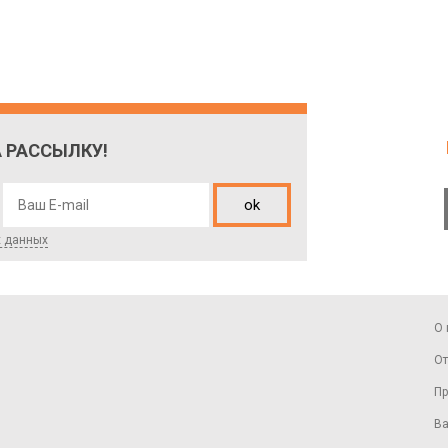
 РАССЫЛКУ!
ok
х данных
О 
От
Пр
Ва