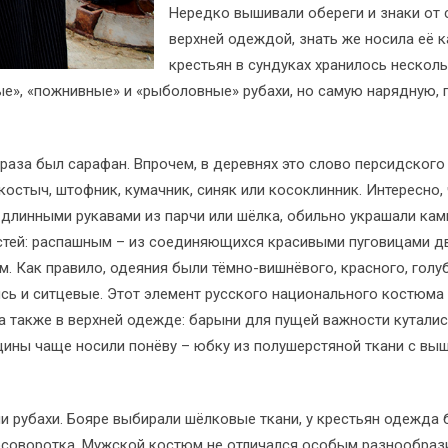
Нередко вышивали обереги и знаки от 
верхней одеждой, знать же носила её к
крестьян в сундуках хранилось несколь
е», «пожнивные» и «рыболовные» рубахи, но самую нарядную, п
а был сарафан. Впрочем, в деревнях это слово персидского п
костыч, штофник, кумачник, синяк или косоклинник. Интересно,
 длинными рукавами из парчи или шёлка, обильно украшали ка
тей: распашным – из соединяющихся красивыми пуговицами дв
 Как правило, одеяния были тёмно-вишнёвого, красного, голу
ись и ситцевые. Этот элемент русского национального костюма
 а также в верхней одежде: барыни для пущей важности куталис
щины чаще носили понёву – юбку из полушерстяной ткани с выш
ли рубахи. Бояре выбирали шёлковые ткани, у крестьян одежда 
косоворотка. Мужской костюм не отличался особым разнообраз