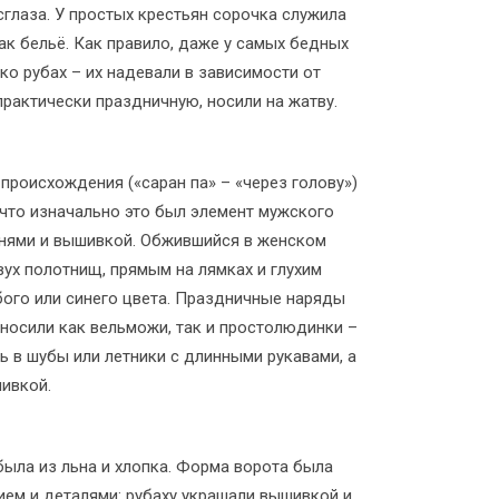
сглаза. У простых крестьян сорочка служила
ак бельё. Как правило, даже у самых бедных
ко рубах – их надевали в зависимости от
рактически праздничную, носили на жатву.
роисхождения («саран па» – «через голову»)
 что изначально это был элемент мужского
мнями и вышивкой. Обжившийся в женском
ух полотнищ, прямым на лямках и глухим
бого или синего цвета. Праздничные наряды
 носили как вельможи, так и простолюдинки –
ь в шубы или летники с длинными рукавами, а
ивкой.
была из льна и хлопка. Форма ворота была
ием и деталями: рубаху украшали вышивкой и