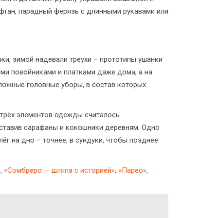
афтан, парадный ферязь с длинными рукавами или
и, зимой надевали треухи – прототипы ушанки
ми повойниками и платками даже дома, а на
сложные головные уборы, в состав которых
 трёх элементов одежды считалось
оставив сарафаны и кокошники деревням. Одно
г на дно – точнее, в сундуки, чтобы позднее
»
,
«Сомбреро — шляпа с историей»
,
«Парео»
,