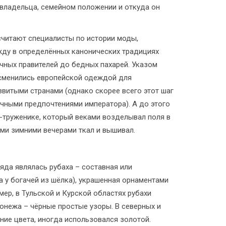
о владельца, семейном положении и откуда он
 считают специалисты по истории моды,
ежду в определённых канонических традициях
очных правителей до бедных пахарей. Указом
и сменились европейской одеждой для
звитыми странами (однако скорее всего этот шаг
ичными предпочтениями императора). А до этого
-труженике, который веками возделывал поля в
ыми зимними вечерами ткал и вышивал.
да являлась рубаха – составная или
а у богачей из шёлка), украшенная орнаментами
ер, в Тульской и Курской областях рубахи
онежа – чёрные простые узоры. В северных и
ние цвета, иногда использовался золотой.