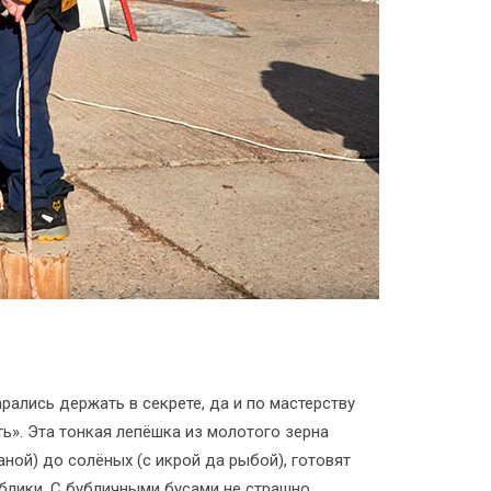
ались держать в секрете, да и по мастерству
ь». Эта тонкая лепёшка из молотого зерна
ой) до солёных (с икрой да рыбой), готовят
ублики. С бубличными бусами не страшно