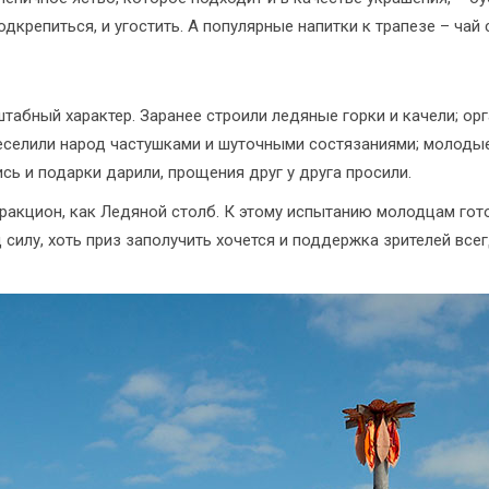
дкрепиться, и угостить. А популярные напитки к трапезе – чай 
табный характер. Заранее строили ледяные горки и качели; ор
веселили народ частушками и шуточными состязаниями; молоды
ись и подарки дарили, прощения друг у друга просили.
ракцион, как Ледяной столб. К этому испытанию молодцам гото
силу, хоть приз заполучить хочется и поддержка зрителей всег