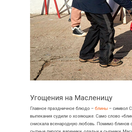
Угощения на Масленицу
Главное праздничное блюдо –
блины
– символ С
выпекания судили о хозяюшке. Само слово «блин
снискала всенародную любовь. Помимо блинов с 
сытные пироги, вареники, оладьи и сырники. Мас