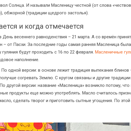
вол Солнца. И называли Масленицу честной (от слова «чествов
), обжорной (традиции щедрого застолья).
ется и когда отмечается
 День весеннего равноденствия – 21 марта. А со времён приняти
н – от Пасхи. За последние годы самая ранняя Масленица была в
ду гуляния будут проходить с 16 по 22 февраля.
Масленичные гул
ядовое наполнение.
 По одной версии: в основе лежит традиция выпекания блинов
 получше согревать Землю. С кругом связаны и другие традиции
 По другой версии: название «Масленица» возникло потому, чт
ные продукты еще можно употреблять. Масло считалось призн
асло, сделать творог и приготовить сытные угощения. По этой