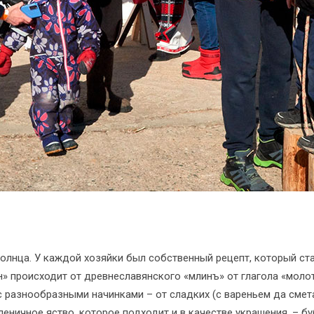
олнца. У каждой хозяйки был собственный рецепт, который стар
» происходит от древнеславянского «млинъ» от глагола «молот
разнообразными начинками – от сладких (с вареньем да сметан
леничное яство, которое подходит и в качестве украшения, – б