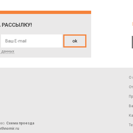
 РАССЫЛКУ!
ok
х данных
О 
От
Пр
Ва
Ка
ово.
Схема проезда
Те
thnomir.ru