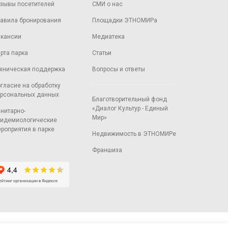
зывы посетителей
СМИ о нас
авила бронирования
Площадки ЭТНОМИРа
кансии
Медиатека
рта парка
Статьи
хническая поддержка
Вопросы и ответы
гласие на обработку
рсональных данных
Благотворительный фонд
«Диалог Культур - Единый
нитарно-
Мир»
идемиологические
роприятия в парке
Недвижимость в ЭТНОМИРе
Франшиза