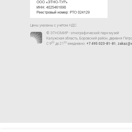
Цены указаны с учётом НДС.
© ЭТНОМИР - этнографический парк-музей
Калужская область, Боровский район, деревня Петр
00
00
С 9
до 21
ежедневно:
+7 495 023-81-81
,
zakaz@e