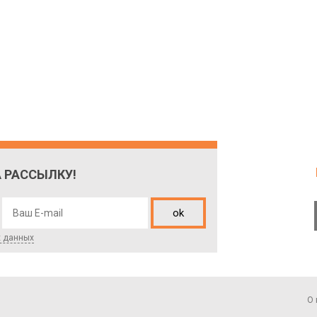
 РАССЫЛКУ!
ok
х данных
О 