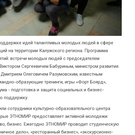
поддержке идей талантливых молодых людей в сфере
ций на территории Калужского региона. Программа
тий: встречи молодых людей с председателем
Виктором Сергеевичем Бабуриным, министром развития
 Дмитрием Олеговичем Разумовским, известным
андно-образующие тренинги, игры «Форт Боярд»,
ума - подготовка и защита социальных и бизнес-
ую поддержку.
ли сотрудники культурно-образовательного центра
орые ЭТНОМИР предоставляет активной молодежи:
тво, бизнес. Ежегодно ЭТНОМИР проводит студенческую
ничное дело», «ресторанный бизнес», «экскурсионно-