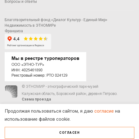
Вопросы и ответы
Благотворительный фонд «Диалог Культур - Единый Мир»
Недвижимость в ЭТНОМИРе
Франшиза
© ЭТНОМИР - этнографический парк-музей
Калужская область, Боровский район, деревня Петрово.
Схема проезда
00
00
С 9
до 21
ежедневно:
+7 495 023-81-81
,
zakaz@ethnomir.ru
Продолжая пользоваться сайтом, я даю
согласие
на
использование файлов cookie.
СОГЛАСЕН