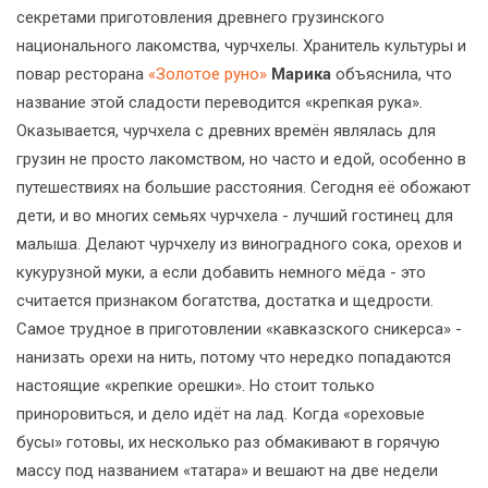
секретами приготовления древнего грузинского
национального лакомства, чурчхелы. Хранитель культуры и
повар ресторана
«Золотое руно»
Марика
объяснила, что
название этой сладости переводится «крепкая рука».
Оказывается, чурчхела с древних времён являлась для
грузин не просто лакомством, но часто и едой, особенно в
путешествиях на большие расстояния. Сегодня её обожают
дети, и во многих семьях чурчхела - лучший гостинец для
малыша. Делают чурчхелу из виноградного сока, орехов и
кукурузной муки, а если добавить немного мёда - это
считается признаком богатства, достатка и щедрости.
Самое трудное в приготовлении «кавказского сникерса» -
нанизать орехи на нить, потому что нередко попадаются
настоящие «крепкие орешки». Но стоит только
приноровиться, и дело идёт на лад. Когда «ореховые
бусы» готовы, их несколько раз обмакивают в горячую
массу под названием «татара» и вешают на две недели