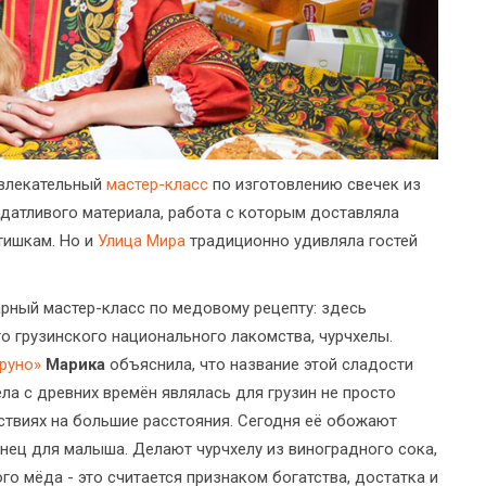
увлекательный
мастер-класс
по изготовлению свечек из
датливого материала, работа с которым доставляла
тишкам. Но и
Улица Мира
традиционно удивляла гостей
арный мастер-класс по медовому рецепту: здесь
о грузинского национального лакомства, чурчхелы.
руно»
Марика
объяснила, что название этой сладости
ела с древних времён являлась для грузин не просто
ествиях на большие расстояния. Сегодня её обожают
тинец для малыша. Делают чурчхелу из виноградного сока,
го мёда - это считается признаком богатства, достатка и