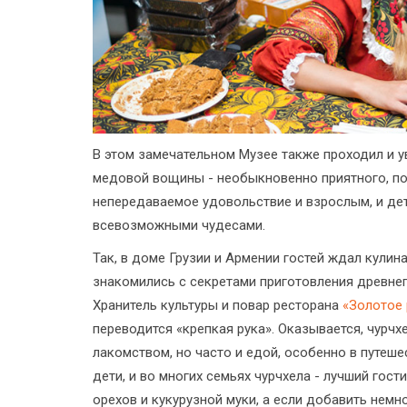
В этом замечательном Музее также проходил и 
медовой вощины - необыкновенно приятного, по
непередаваемое удовольствие и взрослым, и де
всевозможными чудесами.
Так, в доме Грузии и Армении гостей ждал кулин
знакомились с секретами приготовления древнег
Хранитель культуры и повар ресторана
«Золотое 
переводится «крепкая рука». Оказывается, чурчх
лакомством, но часто и едой, особенно в путеш
дети, и во многих семьях чурчхела - лучший гос
орехов и кукурузной муки, а если добавить немно