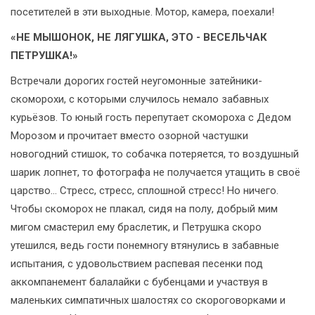
посетителей в эти выходные. Мотор, камера, поехали!
«НЕ МЫШОНОК, НЕ ЛЯГУШКА, ЭТО - ВЕСЕЛЬЧАК
ПЕТРУШКА!»
Встречали дорогих гостей неугомонные затейники-
скоморохи, с которыми случилось немало забавных
курьёзов. То юный гость перепутает скомороха с Дедом
Морозом и прочитает вместо озорной частушки
новогодний стишок, то собачка потеряется, то воздушный
шарик лопнет, то фотографа не получается утащить в своё
царство... Стресс, стресс, сплошной стресс! Но ничего.
Чтобы скоморох не плакал, сидя на полу, добрый мим
мигом смастерил ему браслетик, и Петрушка скоро
утешился, ведь гости понемногу втянулись в забавные
испытания, с удовольствием распевая песенки под
аккомпанемент балалайки с бубенцами и участвуя в
маленьких симпатичных шалостях со скороговорками и