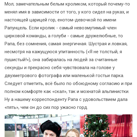
Мол; замечательным белым кроликом, который почему-то
менял имя в зависимости от того, у кого сидел на руках, и
настоящей царицей гор, енотом-девочкой по имени
Рапунцель. Если кролик - самый невозмутимый член
цирковой команды, а голуби - самые дружелюбные, то
Рапа, без сомнения, самая энергичная. Шустрая и ловкая,
несмотря на кажущуюся упитанность («Я не толстый, я
пушистый!»), она забиралась на людей за считанные
секунды и прекрасно себя чувствовала на голове у
двухметрового фотографа или маленькой гостьи парка.
Следует отметить, всё было по обоюдному согласию и при
полном комфорте как «скал», так и мохнатой альпинистки.
Ну а нашему корреспонденту Рапа с удовольствием дала
«пять», чем он до сих пор ужасно горд.