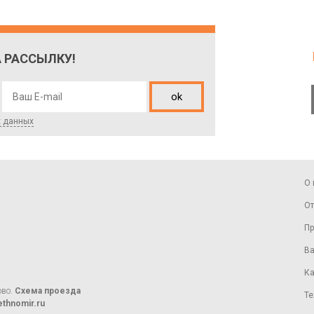
 РАССЫЛКУ!
ok
х данных
О 
От
Пр
Ва
Ка
ово.
Схема проезда
Те
thnomir.ru