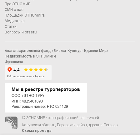
Про ЭТНОМИР
СМИ о нас
Площадки ЭТНОМИРа
Медиатека
Статьи
Вопросы и ответы
Благотворительный фонд «Диалог Культур - Единый Мир»
Недвижимость в ЭТНОМИРе
Франшиза
© ЭТНОМИР - этнографический парк-музей
Калужская область, Боровский район, деревня Петрово.
Схема проезда
00
00
С 9
до 21
ежедневно:
+7 495 023-81-81
,
zakaz@ethnomir.ru