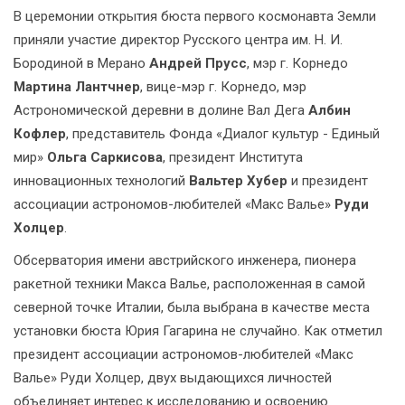
В церемонии открытия бюста первого космонавта Земли
приняли участие директор Русского центра им. Н. И.
Бородиной в Мерано
Андрей Прусс
, мэр г. Корнедо
Мартина Лантчнер
, вице-мэр г. Корнедо, мэр
Астрономической деревни в долине Вал Дега
Албин
Кофлер
, представитель Фонда «Диалог культур - Единый
мир»
Ольга Саркисова
, президент Института
инновационных технологий
Вальтер Хубер
и президент
ассоциации астрономов-любителей «Макс Валье»
Руди
Холцер
.
Обсерватория имени австрийского инженера, пионера
ракетной техники Макса Валье, расположенная в самой
северной точке Италии, была выбрана в качестве места
установки бюста Юрия Гагарина не случайно. Как отметил
президент ассоциации астрономов-любителей «Макс
Валье» Руди Холцер, двух выдающихся личностей
объединяет интерес к исследованию и освоению