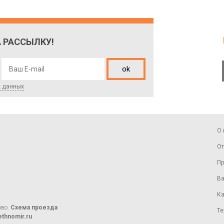
 РАССЫЛКУ!
ok
х данных
О 
От
Пр
Ва
Ка
ово.
Схема проезда
Те
thnomir.ru