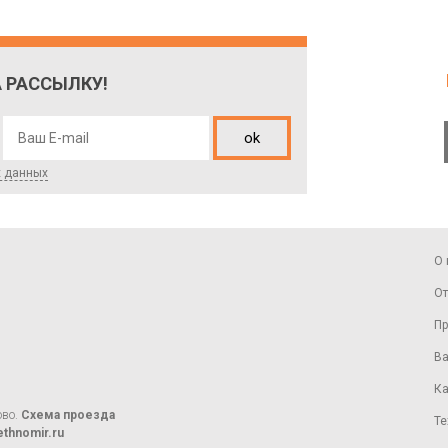
 РАССЫЛКУ!
ok
х данных
О 
От
Пр
Ва
Ка
ово.
Схема проезда
Те
thnomir.ru