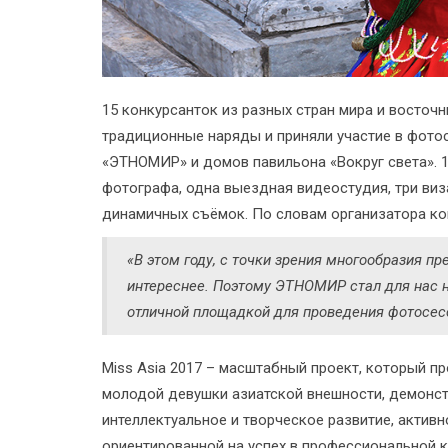
15 конкурсанток из разных стран мира и восточ
традиционные наряды и приняли участие в фото
«ЭТНОМИР» и домов павильона «Вокруг света». 
фотографа, одна выездная видеостудия, три виз
динамичных съёмок. По словам организатора ко
«В этом году, с точки зрения многообразия п
интереснее. Поэтому ЭТНОМИР стал для нас н
отличной площадкой для проведения фотосес
Miss Asia 2017 – масштабный проект, который 
молодой девушки азиатской внешности, демонс
интеллектуальное и творческое развитие, актив
ориентированной на успех в профессиональной к