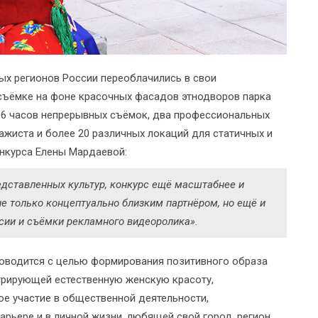
ных регионов России переоблачились в свои
съёмке на фоне красочных фасадов этнодворов парка
16 часов непрерывных съёмок, два профессиональных
ажиста и более 20 различных локаций для статичных и
нкурса Елены Мардаевой:
редставленных культур, конкурс ещё масштабнее и
е только концептуально близким партнёром, но ещё и
сии и съёмки рекламного видеоролика».
проводится с целью формирования позитивного образа
трирующей естественную женскую красоту,
ное участие в общественной деятельности,
арьере и в личной жизни, любящей свой город, регион,