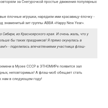
о повторяли за Снегурочкой простые движения популярных
вые ёлочные игрушки, нарядили ими красавицу-ёлочку -
д знаменитый хит группы АВВА «Happy New Year».
 Сибири, из Красноярского края. И очень жаль, что у
больше бы таких праздников! Я прямо окунулась в
вам!» - поделилась впечатлениями участница флэш-
времени в Музее СССР в ЭТНОМИРе появится зал
одных, неповторимых! А флэш-моб обещает стать
к нам в следующем году!