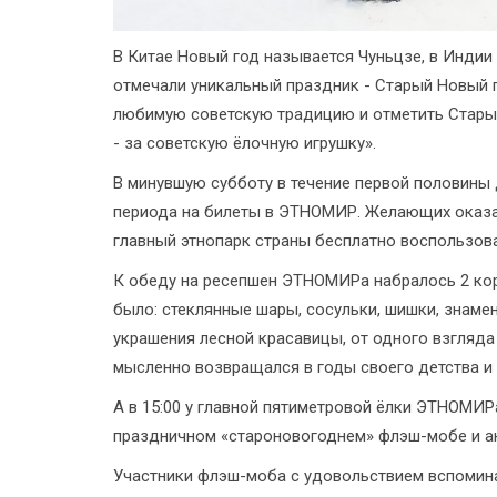
В Китае Новый год называется Чуньцзе, в Индии 
отмечали уникальный праздник - Старый Новый 
любимую советскую традицию и отметить Стары
- за советскую ёлочную игрушку».
В минувшую субботу в течение первой половины 
периода на билеты в ЭТНОМИР. Желающих оказа
главный этнопарк страны бесплатно воспользова
К обеду на ресепшен ЭТНОМИРа набралось 2 кор
было: стеклянные шары, сосульки, шишки, знаме
украшения лесной красавицы, от одного взгляда
мысленно возвращался в годы своего детства и
А в 15:00 у главной пятиметровой ёлки ЭТНОМИР
праздничном «староновогоднем» флэш-мобе и а
Участники флэш-моба с удовольствием вспомина