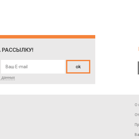
 РАССЫЛКУ!
ok
х данных
О 
От
Пр
Ва