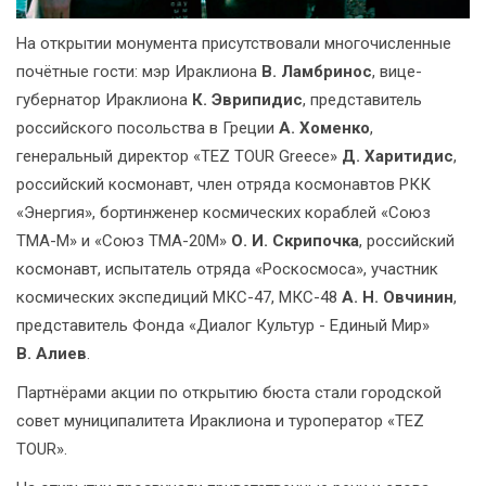
На открытии монумента присутствовали многочисленные
почётные гости: мэр Ираклиона
В. Ламбринос
, вице-
губернатор Ираклиона
К. Эврипидис
, представитель
российского посольства в Греции
А. Хоменко
,
генеральный директор «TEZ TOUR Greece»
Д. Харитидис
,
российский космонавт, член отряда космонавтов РКК
«Энергия», бортинженер космических кораблей «Союз
ТМА-М» и «Союз ТМА-20M»
О. И. Скрипочка
, российский
космонавт, испытатель отряда «Роскосмоса», участник
космических экспедиций МКС-47, МКС-48
А. Н. Овчинин
,
представитель Фонда «Диалог Культур - Единый Мир»
В. Алиев
.
Партнёрами акции по открытию бюста стали городской
совет муниципалитета Ираклиона и туроператор «TEZ
TOUR».