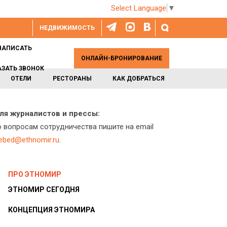
Select Language
▼
НЕДВИЖИМОСТЬ
НАПИСАТЬ
ОНЛАЙН-БРОНИРОВАНИЕ
АЗАТЬ ЗВОНОК
ОТЕЛИ
РЕСТОРАНЫ
КАК ДОБРАТЬСЯ
ля журналистов и прессы:
о вопросам сотрудничества пишите на email
lebed@ethnomir.ru
.
ПРО ЭТНОМИР
ЭТНОМИР СЕГОДНЯ
КОНЦЕПЦИЯ ЭТНОМИРА