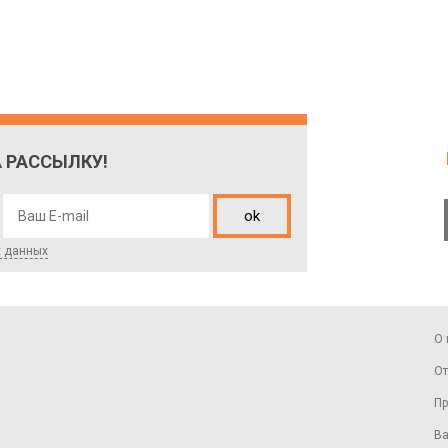
 РАССЫЛКУ!
ok
х данных
О 
От
Пр
Ва