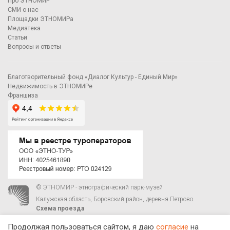
Про ЭТНОМИР
СМИ о нас
Площадки ЭТНОМИРа
Медиатека
Статьи
Вопросы и ответы
Благотворительный фонд «Диалог Культур - Единый Мир»
Недвижимость в ЭТНОМИРе
Франшиза
© ЭТНОМИР - этнографический парк-музей
Калужская область, Боровский район, деревня Петрово.
Схема проезда
00
00
С 9
до 21
ежедневно:
+7 495 023-81-81
,
zakaz@ethnomir.ru
Продолжая пользоваться сайтом, я даю
согласие
на