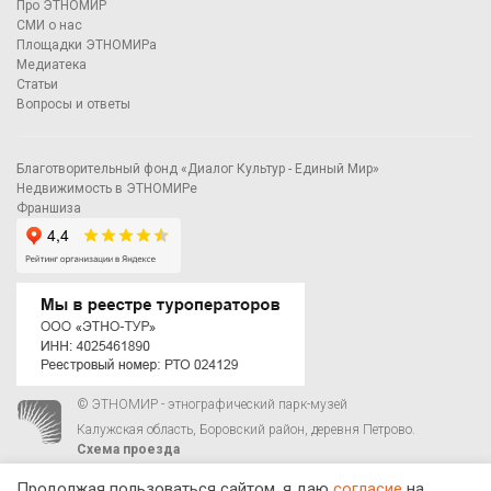
Про ЭТНОМИР
СМИ о нас
Площадки ЭТНОМИРа
Медиатека
Статьи
Вопросы и ответы
Благотворительный фонд «Диалог Культур - Единый Мир»
Недвижимость в ЭТНОМИРе
Франшиза
© ЭТНОМИР - этнографический парк-музей
Калужская область, Боровский район, деревня Петрово.
Схема проезда
00
00
С 9
до 21
ежедневно:
+7 495 023-81-81
,
zakaz@ethnomir.ru
Продолжая пользоваться сайтом, я даю
согласие
на