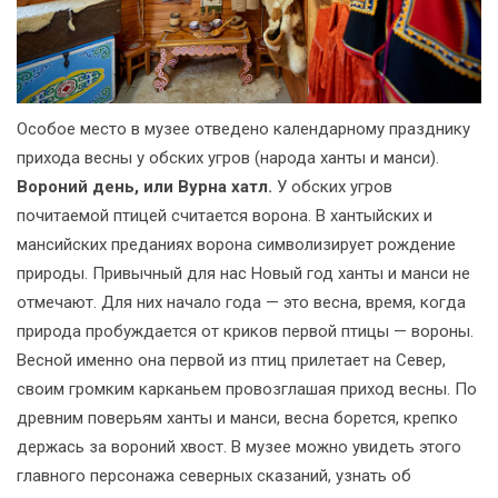
Особое место в музее отведено календарному празднику
прихода весны у обских угров (народа ханты и манси).
Вороний день, или Вурна хатл.
У обских угров
почитаемой птицей считается ворона. В хантыйских и
мансийских преданиях ворона символизирует рождение
природы. Привычный для нас Новый год ханты и манси не
отмечают. Для них начало года — это весна, время, когда
природа пробуждается от криков первой птицы — вороны.
Весной именно она первой из птиц прилетает на Север,
своим громким карканьем провозглашая приход весны. По
древним поверьям ханты и манси, весна борется, крепко
держась за вороний хвост. В музее можно увидеть этого
главного персонажа северных сказаний, узнать об