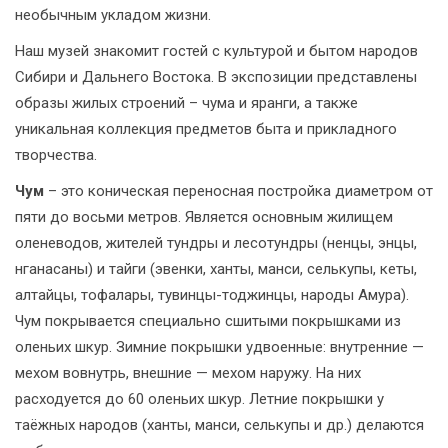
необычным укладом жизни.
Наш музей знакомит гостей с культурой и бытом народов
Сибири и Дальнего Востока. В экспозиции представлены
образы жилых строений – чума и яранги, а также
уникальная коллекция предметов быта и прикладного
творчества.
Чум
– это коническая переносная постройка диаметром от
пяти до восьми метров. Является основным жилищем
оленеводов, жителей тундры и лесотундры (ненцы, энцы,
нганасаны) и тайги (эвенки, ханты, манси, селькупы, кеты,
алтайцы, тофалары, тувинцы-тоджинцы, народы Амура).
Чум покрывается специально сшитыми покрышками из
оленьих шкур. Зимние покрышки удвоенные: внутренние —
мехом вовнутрь, внешние — мехом наружу. На них
расходуется до 60 оленьих шкур. Летние покрышки у
таёжных народов (ханты, манси, селькупы и др.) делаются