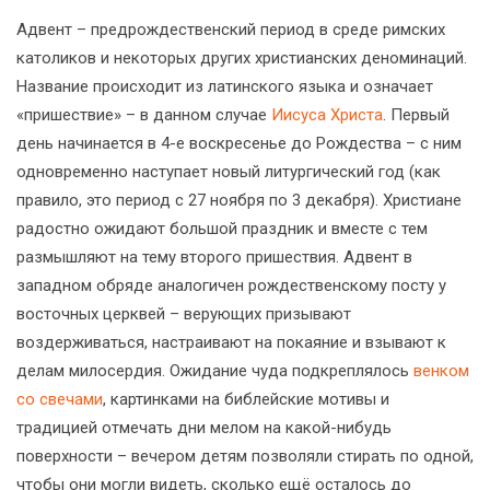
Адвент – предрождественский период в среде римских
католиков и некоторых других христианских деноминаций.
Название происходит из латинского языка и означает
«пришествие» – в данном случае
Иисуса Христа
. Первый
день начинается в 4-е воскресенье до Рождества – с ним
одновременно наступает новый литургический год (как
правило, это период с 27 ноября по 3 декабря). Христиане
радостно ожидают большой праздник и вместе с тем
размышляют на тему второго пришествия. Адвент в
западном обряде аналогичен рождественскому посту у
восточных церквей – верующих призывают
воздерживаться, настраивают на покаяние и взывают к
делам милосердия. Ожидание чуда подкреплялось
венком
со свечами
, картинками на библейские мотивы и
традицией отмечать дни мелом на какой-нибудь
поверхности – вечером детям позволяли стирать по одной,
чтобы они могли видеть, сколько ещё осталось до