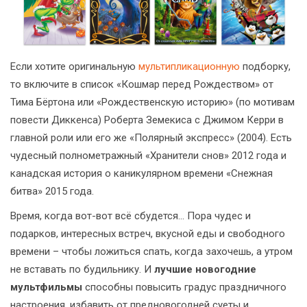
Если хотите оригинальную
мультипликационную
подборку,
то включите в список «Кошмар перед Рождеством» от
Тима Бёртона или «Рождественскую историю» (по мотивам
повести Диккенса) Роберта Земекиса с Джимом Керри в
главной роли или его же «Полярный экспресс» (2004). Есть
чудесный полнометражный «Хранители снов» 2012 года и
канадская история о каникулярном времени «Снежная
битва» 2015 года.
Время, когда вот-вот всё сбудется… Пора чудес и
подарков, интересных встреч, вкусной еды и свободного
времени – чтобы ложиться спать, когда захочешь, а утром
не вставать по будильнику. И
лучшие новогодние
мультфильмы
способны повысить градус праздничного
настроения, избавить от предновогодней суеты и