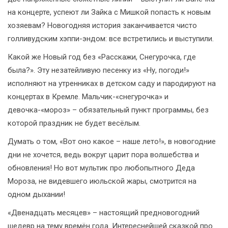
на концерте, успеют ли Зайка с Мишкой попасть к новым
хозяевам? Новогодняя история заканчивается чисто
голливудским хэппи-эндом: все встретились и выступили.
Какой же Новый год без «Расскажи, Снегурочка, где
была?». Эту незатейливую песенку из «Ну, погоди!»
исполняют на утренниках в детском саду и пародируют на
концертах в Кремле. Мальчик-«снегурочка» и
девочка-«мороз» – обязательный пункт программы, без
которой праздник не будет весёлым.
Думать о том, «Вот оно какое – наше лето!», в новогодние
дни не хочется, ведь вокруг царит пора волшебства и
обновления! Но вот мультик про любопытного Деда
Мороза, не видевшего июльской жары, смотрится на
одном дыхании!
«Двенадцать месяцев» – настоящий предновогодний
шедевр на тему времён года. Интереснейшей сказкой про