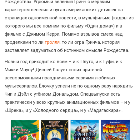
Рождества». Угрюмый зелёный Гринч с мерзким
характером веселил и пугал американских детишек на
страницах одноимённой повести, в мультфильме (кадры из
которого мы все помним по фильму «Один дома») и в
фильме с Джимом Керри. Помимо взрывов смеха над
проделками то ли
тролля
, то ли огра Гринча, история
заставляет задуматься об истинном смысле Рождества.
Новый год приходит ко всем – и к Плуто, и к Гуфи, и к
Микки Маусу! Дисней балует своих зрителей
всевозможными праздничными сериями любимых
мультсериалов. Ёлочку успели не по одному разу нарядить
Чип и Дэйл с утёнком Дональдом. Спецвыпуски есть
практически у всех крупных анимационных фильмов – и у
«Шрека», и у «Холодного сердца», и у «Мадагаскара»…