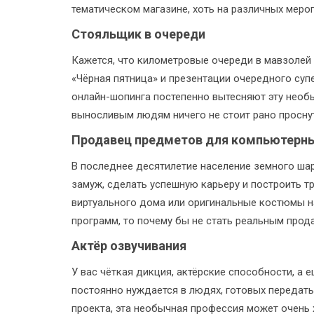
тематическом магазине, хоть на различных мероп
Стояльщик в очереди
Кажется, что километровые очереди в мавзолей и
«Чёрная пятница» и презентации очередного суп
онлайн-шопинга постепенно вытесняют эту необ
выносливым людям ничего не стоит рано проснут
Продавец предметов для компьютерны
В последнее десятилетие население земного ша
замуж, сделать успешную карьеру и построить
виртуального дома или оригинальные костюмы на
программ, то почему бы не стать реальным прод
Актёр озвучивания
У вас чёткая дикция, актёрские способности, а
постоянно нуждается в людях, готовых передат
проекта, эта необычная профессия может очень 