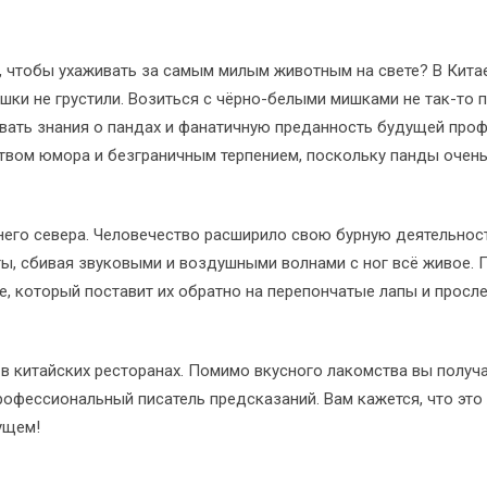
о, чтобы ухаживать за самым милым животным на свете? В Китае
ушки не грустили. Возиться с чёрно-белыми мишками не так-то
вать знания о пандах и фанатичную преданность будущей про
ством юмора и безграничным терпением, поскольку панды очен
айнего севера. Человечество расширило свою бурную деятельнос
ы, сбивая звуковыми и воздушными волнами с ног всё живое. П
, который поставит их обратно на перепончатые лапы и просл
в китайских ресторанах. Помимо вкусного лакомства вы получа
профессиональный писатель предсказаний. Вам кажется, что это
ущем!