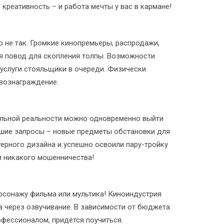
креативность – и работа мечты у вас в кармане!
о не так. Громкие кинопремьеры, распродажи,
ся повод для скопления толпы. Возможности
услуги стояльщики в очереди. Физически
 вознаграждение.
уальной реальности можно одновременно выйти
ьшие запросы – новые предметы обстановки для
ерного дизайна и успешно освоили пару-тройку
и никакого мошенничества!
ерсонажу фильма или мультика! Киноиндустрия
а через озвучивание. В зависимости от бюджета
офессионалом, придётся поучиться.