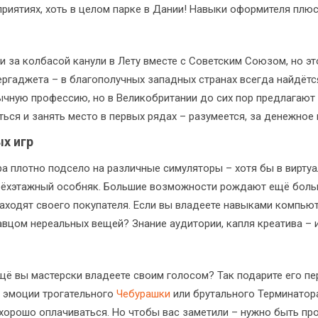
риятиях, хоть в целом парке в Дании! Навыки оформителя плюс 
 за колбасой канули в Лету вместе с Советским Союзом, но эт
ергаджета – в благополучных западных странах всегда найдёт
ычную профессию, но в Великобритании до сих пор предлагают 
ься и занять место в первых рядах – разумеется, за денежное
х игр
ра плотно подсело на различные симуляторы – хотя бы в вирт
 трёхэтажный особняк. Большие возможности рождают ещё бол
ходят своего покупателя. Если вы владеете навыками компьют
авцом нереальных вещей? Знание аудитории, капля креатива – 
 ещё вы мастерски владеете своим голосом? Так подарите его п
ь эмоции трогательного
Чебурашки
или брутального Терминатор
хорошо оплачиваться. Но чтобы вас заметили – нужно быть пр