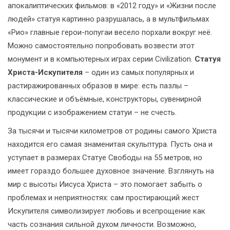
апокалиптических фильмов: в «2012 году» и «Жизни после
людей» статуя картинно разрушалась, а в мультфильмах
«Рио» главные герои-попугаи весело порхали вокруг неё.
Можно самостоятельно попробовать возвести этот
монумент и в компьютерных играх серии Civilization.
Статуя
Христа-Искупителя
– один из самых популярных и
растиражированных образов в мире: есть пазлы –
классические и объёмные, конструкторы, сувенирной
продукции с изображением статуи – не счесть.
За тысячи и тысячи километров от родины самого Христа
находится его самая знаменитая скульптура. Пусть она и
уступает в размерах Статуе Свободы на 55 метров, но
имеет гораздо большее духовное значение. Взглянуть на
мир с высоты Иисуса Христа – это помогает забыть о
проблемах и неприятностях: сам простирающий жест
Искупителя символизирует любовь и всепрощение как
часть сознания сильной духом личности. Возможно,