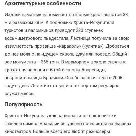
Архитектурные особенности
Издали памятник напоминает по форме крест высотой 38
м и размахом 28 м. К подножию Христа-Искупителя
туристов и паломников приводят 220 ступенек
восьмиметрового пьедестала. Лестница получила за свою
извилистость прозвище «караколь» («улитка»). Добраться
до неё можно на идущем сквозь джунгли поезде. Общий
вес монумента – 365 тонн. В мраморном цоколе спрятана
крохотная часовня святой сеньоры Апаресиды,
покровительницы Бразилии. Она была освящена в 2006
году в день 75-летия статуи, и с тех пор там регулярно
служат мессы.
Популярность
Христос-Искупитель как национальное сокровище и
главный символ Бразилии регулярно появляется на экранах
кинотеатров. Больше всего его любят режиссёры