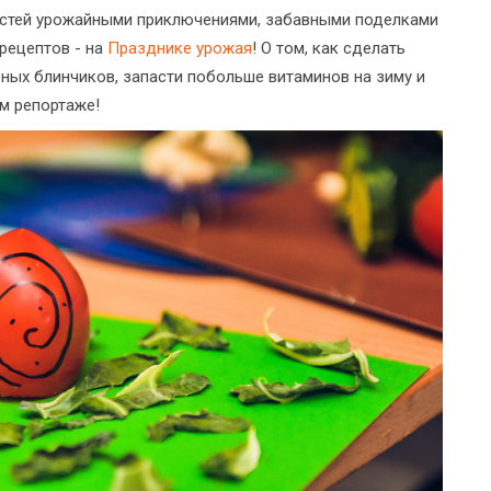
остей урожайными приключениями, забавными поделками
рецептов - на
Празднике урожая
! О том, как сделать
рных блинчиков, запасти побольше витаминов на зиму и
ем репортаже!