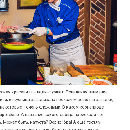
сская красавица - леди-фуршет. Привлекая внимание
ией, искусница загадывала прохожим весёлые загадки,
 некоторые - очень сложными. В каком корнеплоде
артофеле. А название какого овоща происходит от
ь. Может быть, капуста? Верно! Ура! А ещё гостям
астительными культурами. Задача дополнительно