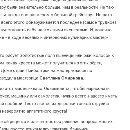
ру были значительно больше, чем в реальности. Не так-
узы, когда оно размером с большой грейпфрут. Но зато
и всего этого обнаруживается последнее (самое трудное)
 чувствовать себя настоящими экспертами! И, конечно,
е - в ходе весёлых и интересных кулинарных мастер-
то рисует золотистые поля пшеницы или ржи: колосок к
м, какая красота может получиться из этих зёрен,
в Доме стран Прибалтики на мастер-классе по
роводила мастерица
Светлана Смирнова
.
ро этот мастер-класс. Оказывается, чтобы нарисовать
очек, машинку или самолётик, нужно всего-навсего иметь
 пробкой. Тесто льётся из дырочки тонкой струёй и
 невероятно аппетитного хруста!
отой рецепта и элегантностью решения вопроса многих
Папы просто втихомолку уплетали блинчики,