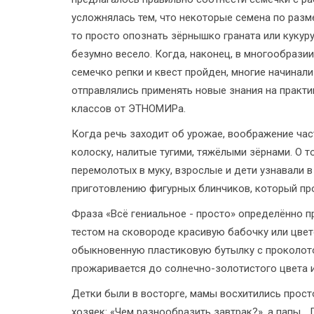
усложнялась тем, что некоторые семена по разме
то просто опознать зёрнышко граната или кукур
безумно весело. Когда, наконец, в многообрази
семечко репки и квест пройден, многие начинали
отправлялись применять новые знания на практик
классов от ЭТНОМИРа.
Когда речь заходит об урожае, воображение час
колоску, налитые тугими, тяжёлыми зёрнами. О то
перемолотых в муку, взрослые и дети узнавали 
приготовлению фигурных блинчиков, который п
Фраза «Всё гениальное - просто» определённо п
тестом на сковороде красивую бабочку или цвет
обыкновенную пластиковую бутылку с проколотой
прожаривается до солнечно-золотистого цвета и
Детки были в восторге, мамы восхитились прост
хозяек: «Чем разнообразить завтрак?», а папы… 