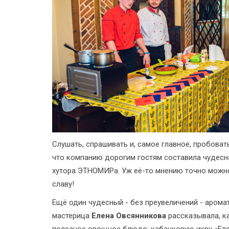
Слушать, спрашивать и, самое главное, пробова
что компанию дорогим гостям составила чудесн
хутора ЭТНОМИРа. Уж её-то мнению точно можно
славу!
Ещё один чудесный - без преувеличений - арома
мастерица
Елена Овсянникова
рассказывала, ка
полезное овощное блюдо: кабачковую икру «Еле