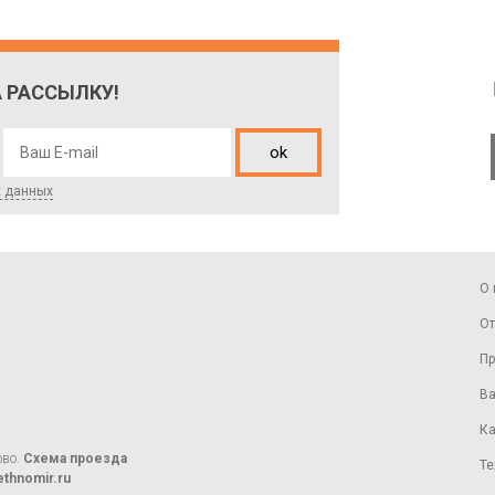
 РАССЫЛКУ!
ok
х данных
О 
От
Пр
Ва
Ка
ово.
Схема проезда
Те
thnomir.ru