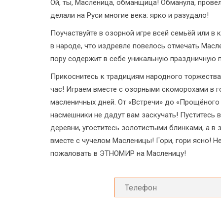
Ой, ты, Масленица, обманщица! Обманула, провел
делали на Руси многие века: ярко и разудало!
Поучаствуйте в озорной игре всей семьёй или в
в народе, что издревле повелось отмечать Мас
пору содержит в себе уникальную праздничную 
Прикоснитесь к традициям народного торжества
час! Играем вместе с озорными скоморохами в г
масленичных дней. От «Встречи» до «Прощёного
насмешники не дадут вам заскучать! Пуститесь 
деревни, угоститесь золотистыми блинками, а в
вместе с чучелом Масленицы! Гори, гори ясно! Н
пожаловать в ЭТНОМИР на Масленицу!