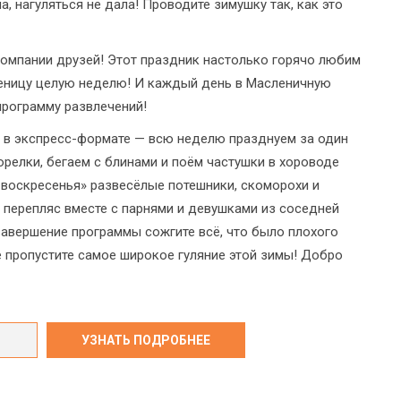
а, нагуляться не дала! Проводите зимушку так, как это
 компании друзей! Этот праздник настолько горячо любим
леницу целую неделю! И каждый день в Масленичную
программу развлечений!
 в экспресс-формате — всю неделю празднуем за один
орелки, бегаем с блинами и поём частушки в хороводе
 воскресенья» развесёлые потешники, скоморохи и
в перепляс вместе с парнями и девушками из соседней
 завершение программы сожгите всё, что было плохого
е пропустите самое широкое гуляние этой зимы! Добро