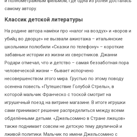
и полнометражным фильмом, где одна из ролей досталась
самому автору.
Классик детской литературы
На родине автора намёки про «налог на воздух» и «воров и
убийц во дворце» не вызвали ажиотажа – итальянские
школьники полюбили «Сказки по телефону» – короткие
забавные истории из жизни их сверстников. Джанни
Родари отмечал, что и детство – самая беззаботная пора
человеческой жизни – бывает испорчено
несовершенством этого мира. Грустью по этому поводу
осенена повесть «Путешествие Голубой Стрелы», в
которой мальчик Франческо с тоской смотрит на
игрушечный поезд на витрине магазине. В итоге игрушки
сами принимают решение распределиться между всеми
обделёнными детьми. «Джельсомино в Стране лжецов»
также поднимает совсем не детскую тему двуличной и
лживой политики. Мальчик по имени Джельсомино с