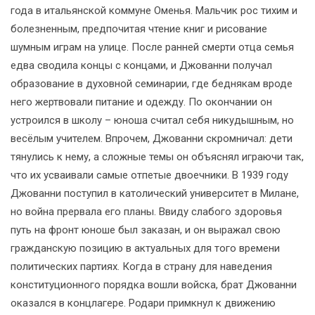
года в итальянской коммуне Оменья. Мальчик рос тихим и
болезненным, предпочитая чтение книг и рисование
шумным играм на улице. После ранней смерти отца семья
едва сводила концы с концами, и Джованни получал
образование в духовной семинарии, где беднякам вроде
него жертвовали питание и одежду. По окончании он
устроился в школу – юноша считал себя никудышным, но
весёлым учителем. Впрочем, Джованни скромничал: дети
тянулись к нему, а сложные темы он объяснял играючи так,
что их усваивали самые отпетые двоечники. В 1939 году
Джованни поступил в католический университет в Милане,
но война прервала его планы. Ввиду слабого здоровья
путь на фронт юноше был заказан, и он выражал свою
гражданскую позицию в актуальных для того времени
политических партиях. Когда в страну для наведения
конституционного порядка вошли войска, брат Джованни
оказался в концлагере. Родари примкнул к движению