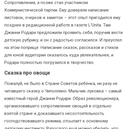
Сопротивления, а позже стал участником
Коммунистической партии. Ему доверяли написание
листовок, очерков и заметок – этот опыт пригодился ему
позднее в редакционной работе в газете L’Unita. Там
Джанни Родари предложили проявить себя, поручив вести
детскую рубрику, и он с радостью согласился. И преуспел
на этом поприще. Написание сказок, рассказов и стихов
для юной аудитории оказалось куда увлекательнее, и
Родари полностью погрузился в творчество.
Сказка про овощи
Пожалуй, не было в Стране Советов ребёнка, ни разу не
читавшего сказку о Чиполлино. Мальчик-луковка – самый
известный герой Джанни Родари. Образ революционера,
организовавшего сопротивление овощей в отдельно
взятой стране и доказавшего несостоятельность
господствовавшего режима, отсылает к основному
детскому инстинкту. Взрослого ещё можно убедить, что